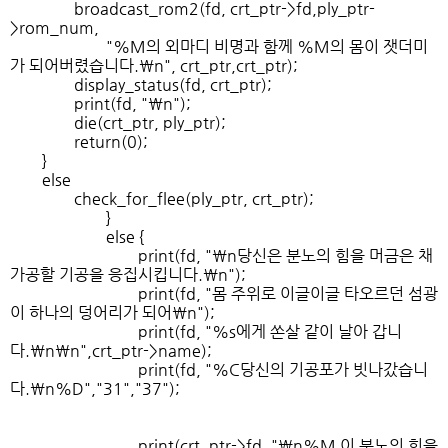
broadcast_rom2(fd, crt_ptr->fd,ply_ptr-
>rom_num,
"%M의 외마디 비명과 함께 %M의 몸이 잿더미
가 되어버렸습니다.\n", crt_ptr,crt_ptr);
display_status(fd, crt_ptr);
print(fd, "\n");
die(crt_ptr, ply_ptr);
return(0);
}
else
check_for_flee(ply_ptr, crt_ptr);
}
else {
print(fd, "\n당신은 분노의 힘을 머금은 채
가공할 기공을 응집시킵니다.\n");
print(fd, "몸 주위로 이글이글 타오르던 섬광
이 하나의 덩어리가 되어\n");
print(fd, "%s에게 쏜살 같이 날아 갑니
다.\n\n",crt_ptr->name);
print(fd, "%C당신의 기공포가 빗나갔습니
다.\n%D","31","37");
print(crt_ptr->fd, "\n%M 이 분노의 힘을