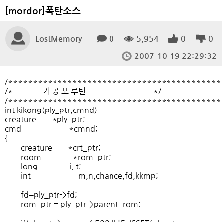
[mordor]폭탄소스
LostMemory
0
5,954
0
0
2007-10-19 22:29:32
/*******************************************
/* 기 공 포 루틴 */
/*******************************************
int kikong(ply_ptr,cmnd)
creature *ply_ptr;
cmd *cmnd;
{
creature *crt_ptr;
room *rom_ptr;
long i, t;
int m,n,chance,fd,kkmp;
fd=ply_ptr->fd;
rom_ptr = ply_ptr->parent_rom;