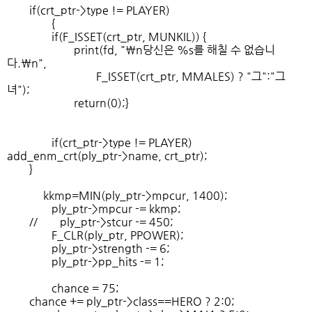
if(crt_ptr->type != PLAYER)
{
if(F_ISSET(crt_ptr, MUNKIL)) {
print(fd, "\n당신은 %s를 해칠 수 없습니
다.\n",
F_ISSET(crt_ptr, MMALES) ? "그":"그
녀");
return(0);}
if(crt_ptr->type != PLAYER)
add_enm_crt(ply_ptr->name, crt_ptr);
}
kkmp=MIN(ply_ptr->mpcur, 1400);
ply_ptr->mpcur -= kkmp;
// ply_ptr->stcur -= 450;
F_CLR(ply_ptr, PPOWER);
ply_ptr->strength -= 6;
ply_ptr->pp_hits -= 1;
chance = 75;
chance += ply_ptr->class==HERO ? 2:0;