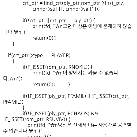
crt_ptr = find_crt(ply_ptr,rom_ptr->first_ply,
cmnd->str[1], cmnd->val[1]);
if(!crt_ptr || crt_ptr == ply_ptr) {
print(fd, "\n그런 대상은 이방에 존재하지 않습
니다.\n");
return(0);}
}
if(crt_ptr->type == PLAYER)
{
if(F_ISSET(rom_ptr, RNOKIL)) {
print(fd, "\n이 방에서는 싸울 수 없습니
다.\n");
return(0); }
if(!F_ISSET(ply_ptr, PFAMIL) || !F_ISSET(crt_ptr,
PFAMIL))
{
if(!F_ISSET(ply_ptr, PCHAOS) &&
!F_ISSET(rom_ptr, RSUVIV)) {
print(fd, "\n당신은 선해서 다른 사용자를 공격할
수 없습니다.\n");
return (0); }