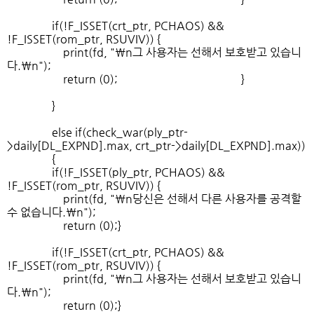
if(!F_ISSET(crt_ptr, PCHAOS) &&
!F_ISSET(rom_ptr, RSUVIV)) {
print(fd, "\n그 사용자는 선해서 보호받고 있습니
다.\n");
return (0); }
}
else if(check_war(ply_ptr-
>daily[DL_EXPND].max, crt_ptr->daily[DL_EXPND].max))
{
if(!F_ISSET(ply_ptr, PCHAOS) &&
!F_ISSET(rom_ptr, RSUVIV)) {
print(fd, "\n당신은 선해서 다른 사용자를 공격할
수 없습니다.\n");
return (0);}
if(!F_ISSET(crt_ptr, PCHAOS) &&
!F_ISSET(rom_ptr, RSUVIV)) {
print(fd, "\n그 사용자는 선해서 보호받고 있습니
다.\n");
return (0);}