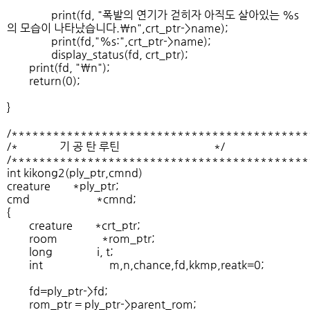
print(fd, "폭발의 연기가 걷히자 아직도 살아있는 %s
의 모습이 나타났습니다.\n",crt_ptr->name);
print(fd,"%s:",crt_ptr->name);
display_status(fd, crt_ptr);
print(fd, "\n");
return(0);
}
/*******************************************
/* 기 공 탄 루틴 */
/*******************************************
int kikong2(ply_ptr,cmnd)
creature *ply_ptr;
cmd *cmnd;
{
creature *crt_ptr;
room *rom_ptr;
long i, t;
int m,n,chance,fd,kkmp,reatk=0;
fd=ply_ptr->fd;
rom_ptr = ply_ptr->parent_rom;