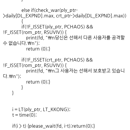
else if(check_war(ply_ptr-
>daily[DL_EXPND].max, crt_ptr->daily[DL_EXPND].max))
{
if(!F_ISSET(ply_ptr, PCHAOS) &&
!F_ISSET(rom_ptr, RSUVIV)) {
print(fd, "\n당신은 선해서 다른 사용자를 공격할
수 없습니다.\n");
return (0);}
if(!F_ISSET(crt_ptr, PCHAOS) &&
!F_ISSET(rom_ptr, RSUVIV)) {
print(fd, "\n그 사용자는 선해서 보호받고 있습니
다.\n");
return (0);}
}
}
i = LT(ply_ptr, LT_KKONG);
t = time(0);
if(i > t) {please_wait(fd, i-t);return(0);}