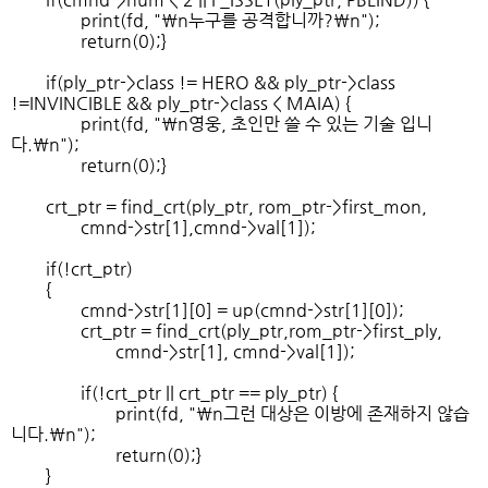
print(fd, "\n누구를 공격합니까?\n");
return(0);}
if(ply_ptr->class != HERO && ply_ptr->class
!=INVINCIBLE && ply_ptr->class < MAIA) {
print(fd, "\n영웅, 초인만 쓸 수 있는 기술 입니
다.\n");
return(0);}
crt_ptr = find_crt(ply_ptr, rom_ptr->first_mon,
cmnd->str[1],cmnd->val[1]);
if(!crt_ptr)
{
cmnd->str[1][0] = up(cmnd->str[1][0]);
crt_ptr = find_crt(ply_ptr,rom_ptr->first_ply,
cmnd->str[1], cmnd->val[1]);
if(!crt_ptr || crt_ptr == ply_ptr) {
print(fd, "\n그런 대상은 이방에 존재하지 않습
니다.\n");
return(0);}
}