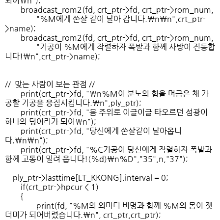
되어\n");
broadcast_rom2(fd, crt_ptr->fd, crt_ptr->rom_num,
"%M에게 쏜살 같이 날아 갑니다.\n\n",crt_ptr-
>name);
broadcast_rom2(fd, crt_ptr->fd, crt_ptr->rom_num,
"기공이 %M에게 작렬하자 폭발과 함께 사방이 진동합
니다!\n",crt_ptr->name);
// 맞는 사람이 보는 관점 //
print(crt_ptr->fd, "\n%M이 분노의 힘을 머금은 채 가
공할 기공을 응집시킵니다.\n",ply_ptr);
print(crt_ptr->fd, "몸 주위로 이글이글 타오르던 섬광이
하나의 덩어리가 되어\n");
print(crt_ptr->fd, "당신에게 쏜살같이 날아옵니
다.\n\n");
print(crt_ptr->fd, "%C기공이 당신에게 작렬하자 폭발과
함께 고통이 밀려 옵니다!(%d)\n%D","35",n,"37");
ply_ptr->lasttime[LT_KKONG].interval = 0;
if(crt_ptr->hpcur < 1)
{
print(fd, "%M의 외마디 비명과 함께 %M의 몸이 잿
더미가 되어버렸습니다.\n", crt_ptr,crt_ptr);