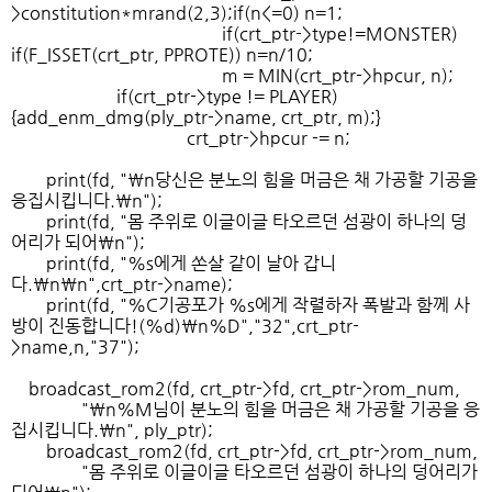
>constitution*mrand(2,3);if(n<=0) n=1;
if(crt_ptr->type!=MONSTER)
if(F_ISSET(crt_ptr, PPROTE)) n=n/10;
m = MIN(crt_ptr->hpcur, n);
if(crt_ptr->type != PLAYER)
{add_enm_dmg(ply_ptr->name, crt_ptr, m);}
crt_ptr->hpcur -= n;
print(fd, "\n당신은 분노의 힘을 머금은 채 가공할 기공을
응집시킵니다.\n");
print(fd, "몸 주위로 이글이글 타오르던 섬광이 하나의 덩
어리가 되어\n");
print(fd, "%s에게 쏜살 같이 날아 갑니
다.\n\n",crt_ptr->name);
print(fd, "%C기공포가 %s에게 작렬하자 폭발과 함께 사
방이 진동합니다!(%d)\n%D","32",crt_ptr-
>name,n,"37");
broadcast_rom2(fd, crt_ptr->fd, crt_ptr->rom_num,
"\n%M님이 분노의 힘을 머금은 채 가공할 기공을 응
집시킵니다.\n", ply_ptr);
broadcast_rom2(fd, crt_ptr->fd, crt_ptr->rom_num,
"몸 주위로 이글이글 타오르던 섬광이 하나의 덩어리가