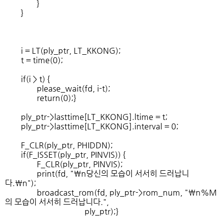
}
}
i = LT(ply_ptr, LT_KKONG);
t = time(0);
if(i > t) {
please_wait(fd, i-t);
return(0);}
ply_ptr->lasttime[LT_KKONG].ltime = t;
ply_ptr->lasttime[LT_KKONG].interval = 0;
F_CLR(ply_ptr, PHIDDN);
if(F_ISSET(ply_ptr, PINVIS)) {
F_CLR(ply_ptr, PINVIS);
print(fd, "\n당신의 모습이 서서히 드러납니
다.\n");
broadcast_rom(fd, ply_ptr->rom_num, "\n%M
의 모습이 서서히 드러납니다.",
ply_ptr);}