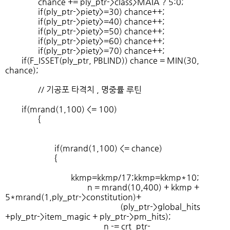
chance += ply_ptr->class>MAIA ? 5:0;
if(ply_ptr->piety>=30) chance++;
if(ply_ptr->piety>=40) chance++;
if(ply_ptr->piety>=50) chance++;
if(ply_ptr->piety>=60) chance++;
if(ply_ptr->piety>=70) chance++;
if(F_ISSET(ply_ptr, PBLIND)) chance = MIN(30,
chance);
// 기공포 타격치 , 명중률 루틴
if(mrand(1,100) <= 100)
{
if(mrand(1,100) <= chance)
{
kkmp=kkmp/17;kkmp=kkmp*10;
n = mrand(10,400) + kkmp +
5*mrand(1,ply_ptr->constitution)+
(ply_ptr->global_hits
+ply_ptr->item_magic + ply_ptr->pm_hits);
n -= crt_ptr-