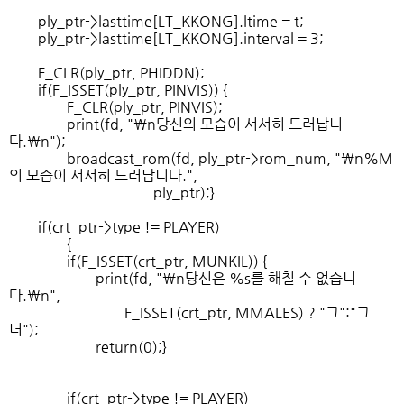
ply_ptr->lasttime[LT_KKONG].ltime = t;
ply_ptr->lasttime[LT_KKONG].interval = 3;
F_CLR(ply_ptr, PHIDDN);
if(F_ISSET(ply_ptr, PINVIS)) {
F_CLR(ply_ptr, PINVIS);
print(fd, "\n당신의 모습이 서서히 드러납니
다.\n");
broadcast_rom(fd, ply_ptr->rom_num, "\n%M
의 모습이 서서히 드러납니다.",
ply_ptr);}
if(crt_ptr->type != PLAYER)
{
if(F_ISSET(crt_ptr, MUNKIL)) {
print(fd, "\n당신은 %s를 해칠 수 없습니
다.\n",
F_ISSET(crt_ptr, MMALES) ? "그":"그
녀");
return(0);}
if(crt_ptr->type != PLAYER)