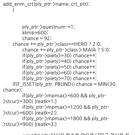
add_enm_crt(ply_ptr->name, crt_ptr);
}
ply_ptr->questnum-=1;
kkmp=600;
chance = 92;
chance += ply_ptr->class==HERO ? 2:0;
chance += ply_ptr->class > MAIA ? 5:0;
if(ply_ptr->piety>=30) chance++;
if(ply_ptr->piety>=40) chance++;
if(ply_ptr->piety>=50) chance++;
if(ply_ptr->piety>=60) chance++;
if(ply_ptr->piety>=70) chance++;
if(F_ISSET(ply_ptr, PBLIND)) chance = MIN(30,
chance);
if(ply_ptr->mpmax>=600 && ply_ptr-
>stcur>=300) {reatk=1;}
if(ply_ptr->mpmax>=1200 && ply_ptr-
>stcur>=600) {reatk=2;}
if(ply_ptr->mpmax>=1800 && ply_ptr-
>stcur>=900) {reatk=3;}