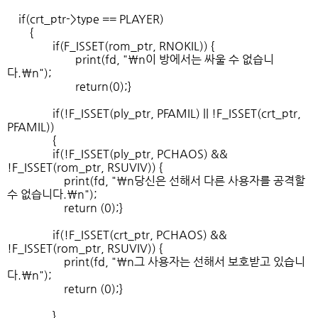
if(crt_ptr->type == PLAYER)
{
if(F_ISSET(rom_ptr, RNOKIL)) {
print(fd, "\n이 방에서는 싸울 수 없습니
다.\n");
return(0);}
if(!F_ISSET(ply_ptr, PFAMIL) || !F_ISSET(crt_ptr,
PFAMIL))
{
if(!F_ISSET(ply_ptr, PCHAOS) &&
!F_ISSET(rom_ptr, RSUVIV)) {
print(fd, "\n당신은 선해서 다른 사용자를 공격할
수 없습니다.\n");
return (0);}
if(!F_ISSET(crt_ptr, PCHAOS) &&
!F_ISSET(rom_ptr, RSUVIV)) {
print(fd, "\n그 사용자는 선해서 보호받고 있습니
다.\n");
return (0);}
}