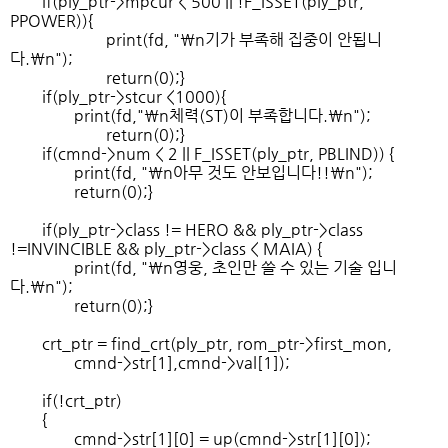
if(ply_ptr->mpcur < 500 || !F_ISSET(ply_ptr,
PPOWER)){
print(fd, "\n기가 부족해 집중이 안됩니
다.\n");
return(0);}
if(ply_ptr->stcur <1000){
print(fd,"\n체력(ST)이 부족합니다.\n");
return(0);}
if(cmnd->num < 2 || F_ISSET(ply_ptr, PBLIND)) {
print(fd, "\n아무 것도 안보입니다!!\n");
return(0);}
if(ply_ptr->class != HERO && ply_ptr->class
!=INVINCIBLE && ply_ptr->class < MAIA) {
print(fd, "\n영웅, 초인만 쓸 수 있는 기술 입니
다.\n");
return(0);}
crt_ptr = find_crt(ply_ptr, rom_ptr->first_mon,
cmnd->str[1],cmnd->val[1]);
if(!crt_ptr)
{
cmnd->str[1][0] = up(cmnd->str[1][0]);