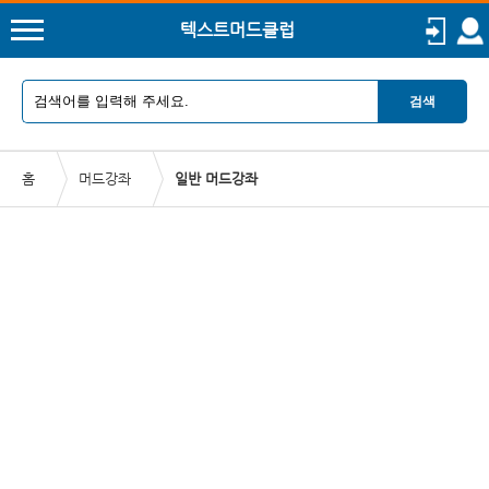
텍스트머드클럽
검색
홈
머드강좌
일반 머드강좌