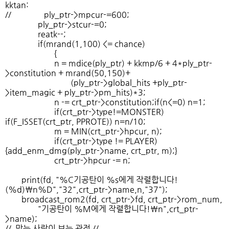
kktan:
// ply_ptr->mpcur-=600;
ply_ptr->stcur-=0;
reatk--;
if(mrand(1,100) <= chance)
{
n = mdice(ply_ptr) + kkmp/6 + 4*ply_ptr-
>constitution + mrand(50,150)+
(ply_ptr->global_hits +ply_ptr-
>item_magic + ply_ptr->pm_hits)*3;
n -= crt_ptr->constitution;if(n<=0) n=1;
if(crt_ptr->type!=MONSTER)
if(F_ISSET(crt_ptr, PPROTE)) n=n/10;
m = MIN(crt_ptr->hpcur, n);
if(crt_ptr->type != PLAYER)
{add_enm_dmg(ply_ptr->name, crt_ptr, m);}
crt_ptr->hpcur -= n;
print(fd, "%C기공탄이 %s에게 작렬합니다!
(%d)\n%D","32",crt_ptr->name,n,"37");
broadcast_rom2(fd, crt_ptr->fd, crt_ptr->rom_num,
"기공탄이 %M에게 작렬합니다!\n",crt_ptr-
>name);
// 맞는 사람이 보는 관점 //