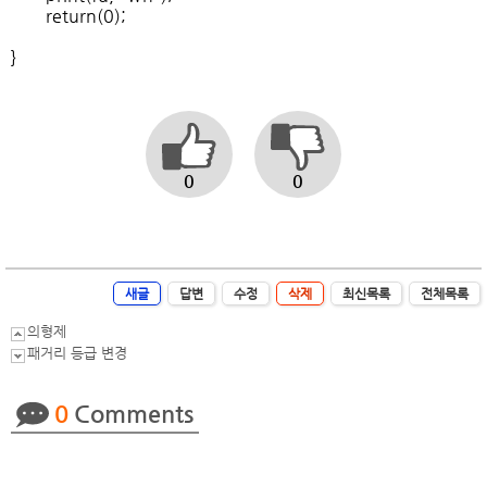
return(0);
}
0
0
새글
답변
수정
삭제
최신목록
전체목록
의형제
패거리 등급 변경
0
Comments