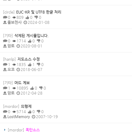
[circle]
EUC-KR 및 UTF8 한글 처리
0
809
0
0
울보천사
2024-01-08
[기타]
삭제된 게시물입니다.
0
1714
0
0
암로
2020-08-01
[hanlp]
지도소스 수정
1
1835
1
0
오코
2018-06-07
[기타]
머드 계보
1
10895
0
0
암로
2012-04-28
[mordor]
의형제
0
5714
0
0
LostMemory
2007-10-19
[mordor]
폭탄소스