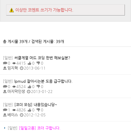
이상만 코멘트 쓰기가 가능합니다.
총 게시물 39개 / 검색된 게시물: 39개
[일반]
써클계열 머드 코딩 한번 해보실분?
0
4415
0
0
임지혁
2013-06-11
[일반]
lpmud 잘아시는분 도움 급구합니다.
0
4524
0
0
마지막인생
2013-01-22
[일반]
[코더 모심] 내용있습니당~
1
4826
0
0
베이스
2012-12-05
[일반]
[일일고용] 코더 구합니다.