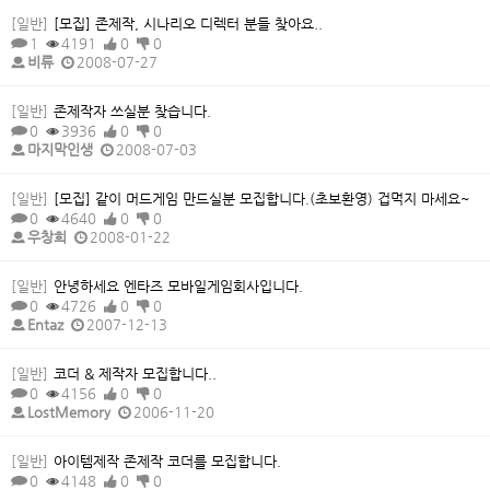
[일반]
[모집] 존제작, 시나리오 디렉터 분들 찾아요..
1
4191
0
0
비류
2008-07-27
[일반]
존제작자 쓰실분 찾습니다.
0
3936
0
0
마지막인생
2008-07-03
[일반]
[모집] 같이 머드게임 만드실분 모집합니다.(초보환영) 겁먹지 마세요~
0
4640
0
0
우창희
2008-01-22
[일반]
안녕하세요 엔타즈 모바일게임회사입니다.
0
4726
0
0
Entaz
2007-12-13
[일반]
코더 & 제작자 모집합니다..
0
4156
0
0
LostMemory
2006-11-20
[일반]
아이템제작 존제작 코더를 모집합니다.
0
4148
0
0