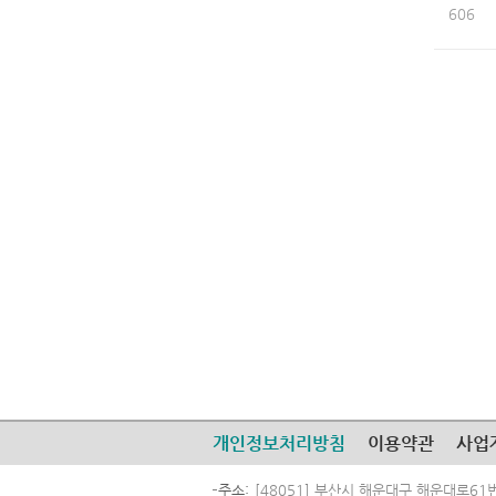
606
개인정보처리방침
이용약관
사업
주소
[48051] 부산시 해운대구 해운대로61번