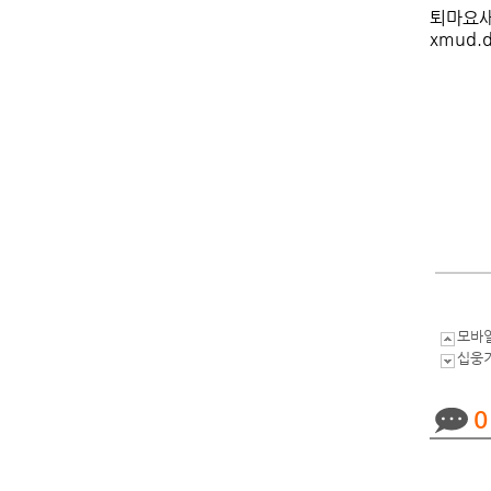
퇴마요새
xmud.d
모바일
십웅
0