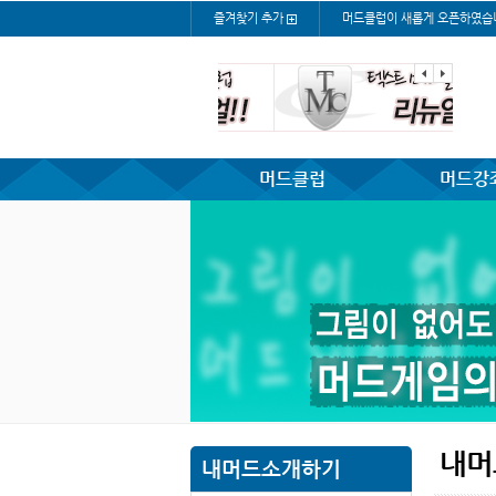
즐겨찾기 추가
머드클럽이 새롭게 오픈하였습
머드클럽
머드강
내머
내머드소개하기