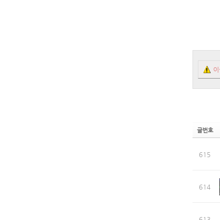
이
글번호
615
614
613