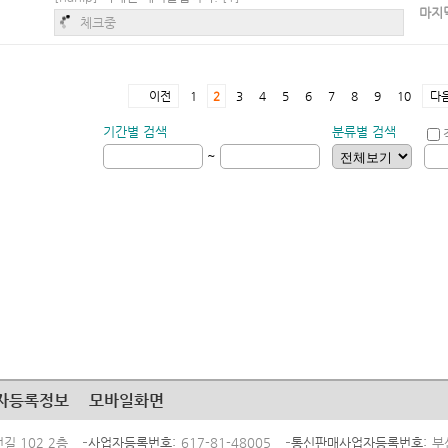
마지
체크중
이전
1
2
3
4
5
6
7
8
9
10
다
기간별 검색
분류별 검색
~
자등록정보
모바일화면
길 102 2층
사업자등록번호
617-81-48005
통신판매사업자등록번호
부