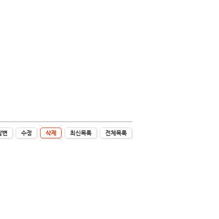
답변
수정
삭제
최신목록
전체목록