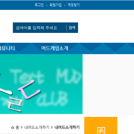
로그인
회원가입
계정찾기
커뮤니티
머드게임소개
홈
내머드소개하기
내머드소개하기