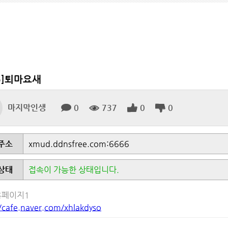
lp]퇴마요새
마지막인생
0
737
0
0
주소
xmud.ddnsfree.com:6666
상태
접속이 가능한 상태입니다.
홈페이지1
//cafe.naver.com/xhlakdyso