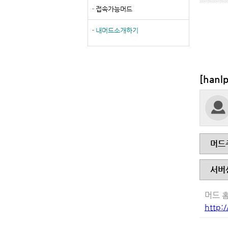
접속가능머드
내머드소개하기
[han
머드
서버
머드 
http: