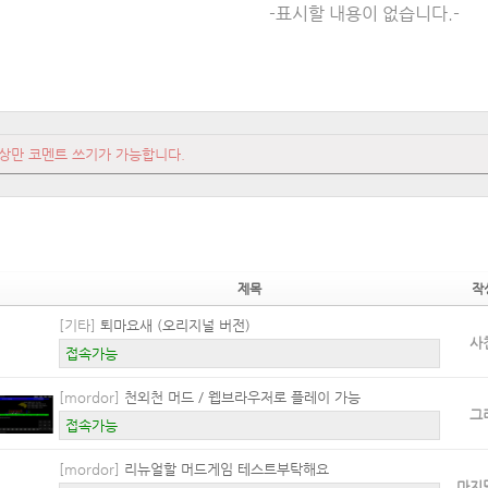
-표시할 내용이 없습니다.-
상만 코멘트 쓰기가 가능합니다.
제목
작
[기타]
퇴마요새 (오리지널 버전)
사
접속가능
[mordor]
천외천 머드 / 웹브라우저로 플레이 가능
그
접속가능
[mordor]
리뉴얼할 머드게임 테스트부탁해요
마지