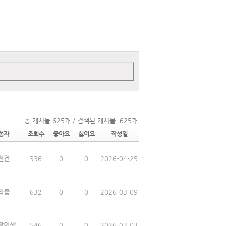
총 게시물 625개 / 검색된 게시물: 625개
성자
조회수
좋아요
싫어요
작성일
천건
336
0
0
2026-04-25
리움
632
0
0
2026-03-09
막인생
546
0
0
2026-03-03