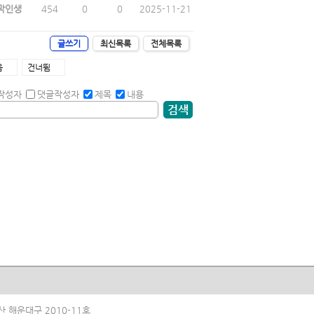
막인생
454
0
0
2025-11-21
글쓰기
최신목록
전체목록
음
건너뜀
작성자
댓글작성자
제목
내용
검색
산 해운대구 2010-11호