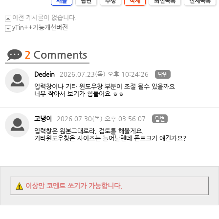
새글
답변
수정
삭제
최신목록
전체목록
이전 게시글이 없습니다.
yTin++기능개선버전
2
Comments
Dedein
2026.07.23(목) 오후 10:24:26
답변
입력창이나 기타 윈도우창 부분이 조절 될수 있을까요
너무 작아서 보기가 힘들어요 ㅎㅎ
고냉이
2026.07.30(목) 오후 03:56:07
답변
입력창은 원본그대로라, 검토를 해볼게요.
기타윈도우창은 사이즈는 늘어날텐데 폰트크기 얘긴가요?
이상만 코멘트 쓰기가 가능합니다.