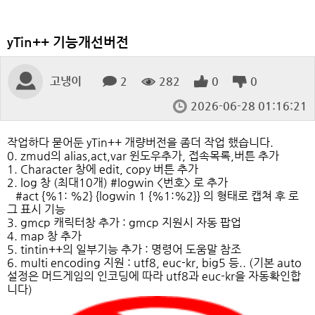
yTin++ 기능개선버전
고냉이
2
282
0
0
2026-06-28 01:16:21
작업하다 묻어둔 yTin++ 개량버전을 좀더 작업 했습니다.
0. zmud의 alias,act,var 윈도우추가, 접속목록,버튼 추가
1. Character 창에 edit, copy 버튼 추가
2. log 창 (최대10개) #logwin <번호> 로 추가
#act {%1: %2} {logwin 1 {%1:%2}} 의 형태로 캡쳐 후 로
그 표시 기능
3. gmcp 캐릭터창 추가 : gmcp 지원시 자동 팝업
4. map 창 추가
5. tintin++의 일부기능 추가 : 명령어 도움말 참조
6. multi encoding 지원 : utf8, euc-kr, big5 등.. (기본 auto
설정은 머드게임의 인코딩에 따라 utf8과 euc-kr을 자동확인합
니다)