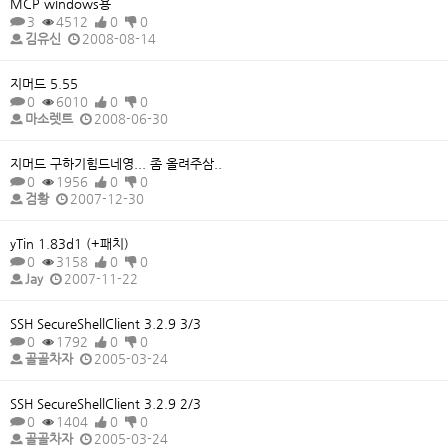
MCP windows용
3
4512
0
0
김유신
2008-08-14
지머드 5.55
0
6010
0
0
마소렛트
2008-06-30
지머드 구하기힘드네영... 좀 올려주삼..
0
1956
0
0
검황
2007-12-30
yTin 1.83d1 (+패치)
0
3158
0
0
Jay
2007-11-22
SSH SecureShellClient 3.2.9 3/3
0
1792
0
0
골골차자
2005-03-24
SSH SecureShellClient 3.2.9 2/3
0
1404
0
0
골골차자
2005-03-24