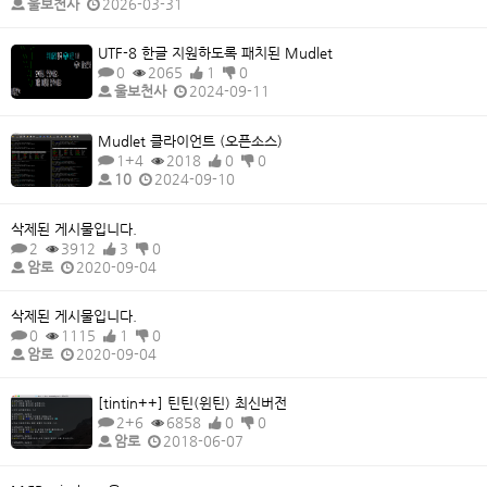
울보천사
2026-03-31
UTF-8 한글 지원하도록 패치된 Mudlet
0
2065
1
0
울보천사
2024-09-11
Mudlet 클라이언트 (오픈소스)
1+4
2018
0
0
10
2024-09-10
삭제된 게시물입니다.
2
3912
3
0
암로
2020-09-04
삭제된 게시물입니다.
0
1115
1
0
암로
2020-09-04
[tintin++] 틴틴(윈틴) 최신버전
2+6
6858
0
0
암로
2018-06-07