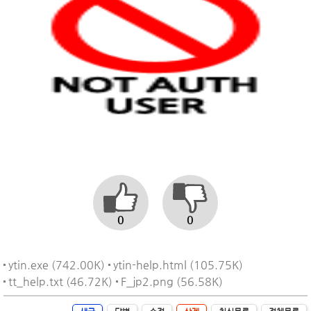
0
0
ytin.exe (742.00K)
ytin-help.html (105.75K)
tt_help.txt (46.72K)
F_jp2.png (56.58K)