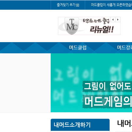
즐겨찾기 추가
머드클럽이 새롭게 오픈하였습
머드클럽
머드강
내머
내머드소개하기