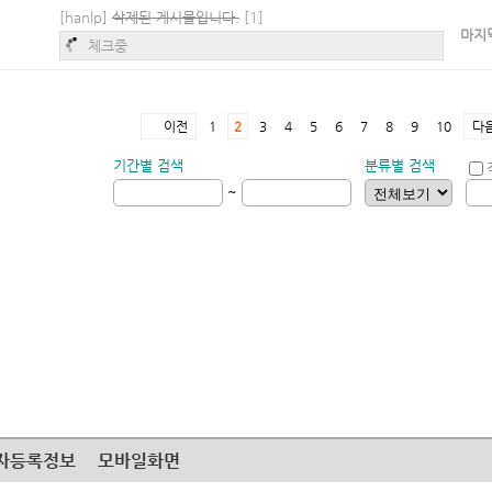
[hanlp]
삭제된 게시물입니다.
[1]
마지
체크중
이전
1
2
3
4
5
6
7
8
9
10
다
기간별 검색
분류별 검색
~
자등록정보
모바일화면