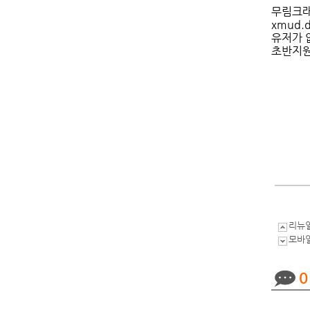
무림크래
xmud.d
유저가 
초반지원
리뉴
모바일
0