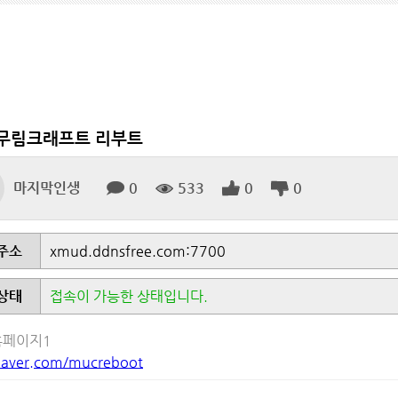
]무림크래프트 리부트
마지막인생
0
533
0
0
주소
xmud.ddnsfree.com:7700
상태
접속이 가능한 상태입니다.
홈페이지1
naver.com/mucreboot