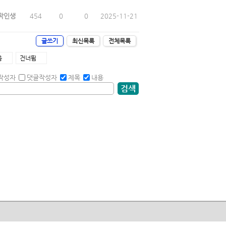
막인생
454
0
0
2025-11-21
글쓰기
최신목록
전체목록
음
건너뜀
작성자
댓글작성자
제목
내용
검색