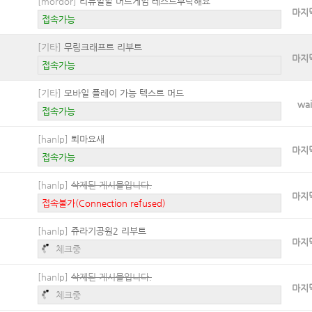
[mordor]
리뉴얼할 머드게임 테스트부탁해요
마지
접속가능
[기타]
무림크래프트 리부트
마지
접속가능
[기타]
모바일 플레이 가능 텍스트 머드
wai
접속가능
[hanlp]
퇴마요새
마지
접속가능
[hanlp]
삭제된 게시물입니다.
마지
접속불가(Connection refused)
[hanlp]
쥬라기공원2 리부트
마지
접속가능
[hanlp]
삭제된 게시물입니다.
마지
체크중