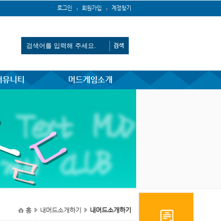
로그인
회원가입
계정찾기
커뮤니티
머드게임소개
홈
내머드소개하기
내머드소개하기