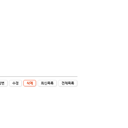
답변
수정
삭제
최신목록
전체목록