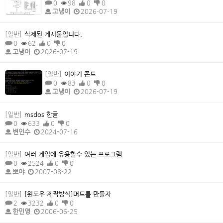
0
98
0
0
고냉이
2026-07-19
[일반]
삭제된 게시물입니다.
0
62
0
0
고냉이
2026-07-19
[일반]
이야기 폰트
0
83
0
0
고냉이
2026-07-19
[일반]
msdos 한글
0
633
0
0
변인수
2024-07-16
[일반]
여러 게임에 유용할수 있는 프로그램
0
2524
0
0
뽀야
2007-08-22
[일반]
[윈도우 제작방식]머드를 만들자
2
3232
0
0
한민영
2006-06-25