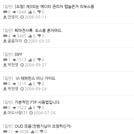
[일반]
[요청] 제3의눈 에디터 관리자 랩높은거 리눅스용
0
1649
0
0
안녕이
2006-05-11
[일반]
퇴마전사록. 도스용 혼자머드.
4
3465
0
0
골골차자
2005-03-25
[일반]
DIFF
1
1513
0
0
박찬영
2004-09-27
[일반]
VI 레퍼런스 미니 가이드
0
1215
0
0
박찬영
2004-09-24
[일반]
기본적인 FTP 사용법입니다.
0
1523
0
0
머드사랑(1)
2004-07-26
[일반]
OUD 모음(천범기님이 요청하신거)
11
3438
0
0