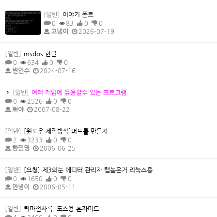
[일반]
이야기 폰트
0
83
0
0
고냉이
2026-07-19
[일반]
msdos 한글
0
634
0
0
변인수
2024-07-16
[일반]
여러 게임에 유용할수 있는 프로그램
0
2526
0
0
뽀야
2007-08-22
[일반]
[윈도우 제작방식]머드를 만들자
2
3233
0
0
한민영
2006-06-25
[일반]
[요청] 제3의눈 에디터 관리자 랩높은거 리눅스용
0
1650
0
0
안녕이
2006-05-11
[일반]
퇴마전사록. 도스용 혼자머드.