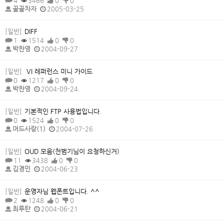
4
3466
0
0
골골차자
2005-03-25
[일반]
DIFF
1
1514
0
0
박찬영
2004-09-27
[일반]
VI 레퍼런스 미니 가이드
0
1217
0
0
박찬영
2004-09-24
[일반]
기본적인 FTP 사용법입니다.
0
1524
0
0
머드사랑(1)
2004-07-26
[일반]
OUD 모음(천범기님이 요청하신거)
11
3438
0
0
김경민
2004-06-23
[일반]
운영자님 웹폰트입니다. ^^
2
1248
0
0
최루탄
2004-06-21