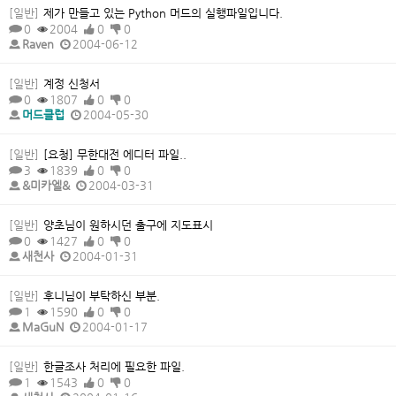
[일반]
제가 만들고 있는 Python 머드의 실행파일입니다.
0
2004
0
0
Raven
2004-06-12
[일반]
계정 신청서
0
1807
0
0
머드클럽
2004-05-30
[일반]
[요청] 무한대전 에디터 파일..
3
1839
0
0
&미카엘&
2004-03-31
[일반]
양초님이 원하시던 출구에 지도표시
0
1427
0
0
새천사
2004-01-31
[일반]
후니님이 부탁하신 부분.
1
1590
0
0
MaGuN
2004-01-17
[일반]
한글조사 처리에 필요한 파일.
1
1543
0
0