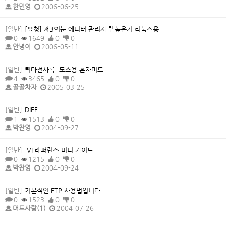
한민영
2006-06-25
[일반]
[요청] 제3의눈 에디터 관리자 랩높은거 리눅스용
0
1649
0
0
안녕이
2006-05-11
[일반]
퇴마전사록. 도스용 혼자머드.
4
3465
0
0
골골차자
2005-03-25
[일반]
DIFF
1
1513
0
0
박찬영
2004-09-27
[일반]
VI 레퍼런스 미니 가이드
0
1215
0
0
박찬영
2004-09-24
[일반]
기본적인 FTP 사용법입니다.
0
1523
0
0
머드사랑(1)
2004-07-26