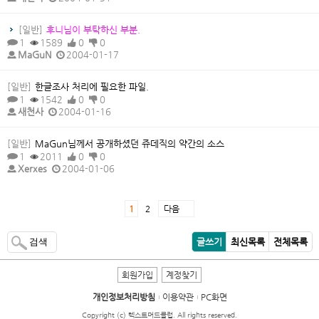
[일반]
후니님이 부탁하신 부분.
1
1589
0
0
MaGuN
2004-01-17
[일반]
한글조사 처리에 필요한 파일.
1
1542
0
0
새천사
2004-01-16
[일반]
MaGun님께서 공개하셨던 쥬데직의 약간의 소스
1
2011
0
0
Xerxes
2004-01-06
1
2
다음
검색
글쓰기
최신목록
전체목록
회원가입
계정찾기
개인정보처리방침
이용약관
PC화면
Copyright (c) 텍스트머드클럽. All rights reserved.