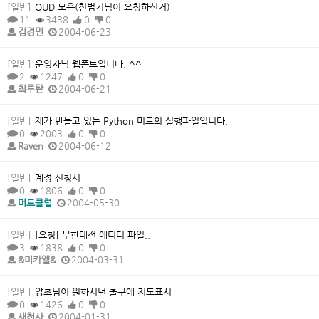
[일반]
OUD 모음(천범기님이 요청하신거)
11
3438
0
0
김경민
2004-06-23
[일반]
운영자님 웹폰트입니다. ^^
2
1247
0
0
최루탄
2004-06-21
[일반]
제가 만들고 있는 Python 머드의 실행파일입니다.
0
2003
0
0
Raven
2004-06-12
[일반]
계정 신청서
0
1806
0
0
머드클럽
2004-05-30
[일반]
[요청] 무한대전 에디터 파일..
3
1838
0
0
&미카엘&
2004-03-31
[일반]
양초님이 원하시던 출구에 지도표시
0
1426
0
0
새천사
2004-01-31