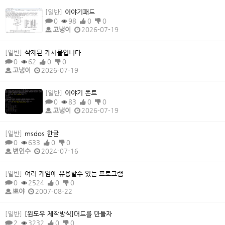
[일반]
이야기패드
0
98
0
0
고냉이
2026-07-19
[일반]
삭제된 게시물입니다.
0
62
0
0
고냉이
2026-07-19
[일반]
이야기 폰트
0
83
0
0
고냉이
2026-07-19
[일반]
msdos 한글
0
633
0
0
변인수
2024-07-16
[일반]
여러 게임에 유용할수 있는 프로그램
0
2524
0
0
뽀야
2007-08-22
[일반]
[윈도우 제작방식]머드를 만들자
2
3232
0
0