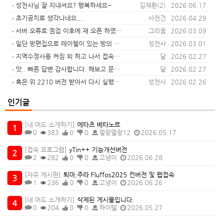
성천사님 잘 지내셔요? 행복하세요~
김재환(2)
2026.06.17
초기공치료 생각나네요....
사천건
2026.04.29
서버 오류로 점검 이후에 재 오픈 하였습니다.
그리움
2026.03.09
일단 방편집으로 레이첼이 있는 방의 체력재생 옵션을 끄면 정상작동 합니다. 이후에 수정해서 패치하겠습니다.
성천사
2026.03.01
지역수정사용 켜짐 외 하고 나서 접속해보니깐 이동 잘 됩니다. 감사합니다. 행복한 주말 되세요.
달
2026.02.27
앗.. 빠른 답변 감사합니다. 해보고 문제 있으면 다시 댓글 달겠습니다.
달
2026.02.27
혹은 위 2210 버전 받아서 다시 실행해보세요.
성천사
2026.02.26
인기글
[내 머드 소개하기]
에타츠 베타노르
0
383
0
0
멀랑멀랑12
2026.05.17
[접속 프로그램]
yTin++ 기능개선버전
2
282
0
0
고냉이
2026.06.28
[자유 게시판]
퇴마,주라 Fluffos2025 컨버전 및 웹접속
1
236
0
0
고냉이
2026.06.26
[내 머드 소개하기]
삭제된 게시물입니다.
0
204
0
0
하이텔
2026.05.27