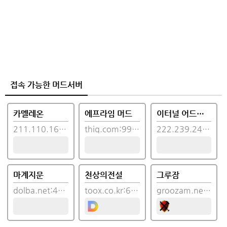
접속 가능한 머드서버
카멜레온
에프라임 머드
이터널 어드벤처
211.110.165.199:7032
thiq.com:9999
222.239.249.25:6789
마계지문
천상의전설
그루잠
dolba.net:4000
toox.co.kr:6255
groozam.net:4000