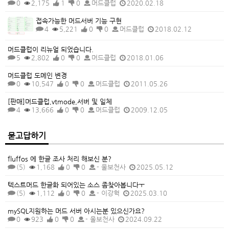
0
2,175
1
0
머드클럽
2020.02.18
접속가능한 머드서버 기능 구현
4
5,221
0
0
머드클럽
2018.02.12
머드클럽이 리뉴얼 되었습니다.
5
2,802
0
0
머드클럽
2018.01.06
머드클럽 도메인 변경
0
10,547
0
0
머드클럽
2011.05.26
[판매]머드클럽,vtmode,서버 및 일체
4
13,666
0
0
머드클럽
2009.12.05
묻고답하기
fluffos 에 한글 조사 처리 해보신 분?
(5)
1,168
0
0
- 울보천사
2025.05.12
텍스트머드 한글화 되어있는 소스 좀찾아봅니다ㅜ
(5)
1,112
0
0
- 이강혁
2025.03.10
mySQL지원하는 머드 서버 아시는분 있으신가요?
0
923
0
0
- 울보천사
2024.09.22