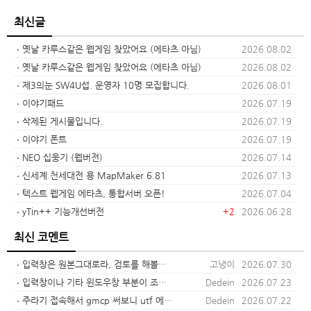
최신글
옛날 카루스같은 웹게임 찾았어요 (에타츠 아님)
2026.08.02
옛날 카루스같은 웹게임 찾았어요 (에타츠 아님)
2026.08.02
제3의눈 SW4U섭. 운영자 10명 모집합니다.
2026.08.01
이야기패드
2026.07.19
삭제된 게시물입니다.
2026.07.19
이야기 폰트
2026.07.19
NEO 십웅기 (웹버전)
2026.07.14
신세계 천세대전 용 MapMaker 6.81
2026.07.13
텍스트 웹게임 에타츠, 통합서버 오픈!
2026.07.04
yTin++ 기능개선버전
+2
2026.06.28
최신 코멘트
입력창은 원본그대로라, 검토를 해볼게요. 기타윈도우창은 사이즈는 늘어날텐데 폰트크기 얘긴가요?
고냉이
2026.07.30
입력창이나 기타 윈도우창 부분이 조절 될수 있을까요 너무 작아서 보기가 힘들어요 ㅎㅎ
Dedein
2026.07.23
주라기 접속해서 gmcp 써보니 utf 에선 괜찮은데 euckr 에서는 인코딩이 안 맞는지 방 정보가 깨져서 나와요 ㅎ
Dedein
2026.07.22