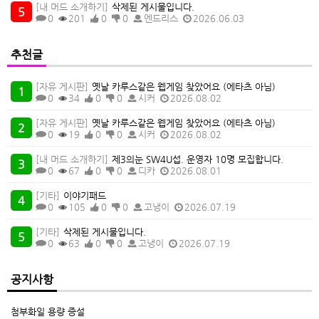
[내 머드 소개하기]
삭제된 게시물입니다.
0
201
0
0
엔드리스
2026.06.03
추천글
[자유 게시판]
옛날 카루스같은 웹게임 찾았어요 (에타츠 아님)
0
34
0
0
시커
2026.08.02
[자유 게시판]
옛날 카루스같은 웹게임 찾았어요 (에타츠 아님)
0
19
0
0
시커
2026.08.02
[내 머드 소개하기]
제3의눈 SW4U섭. 운영자 10명 모집합니다.
0
67
0
0
디카
2026.08.01
[기타]
이야기패드
0
105
0
0
고냉이
2026.07.19
[기타]
삭제된 게시물입니다.
0
63
0
0
고냉이
2026.07.19
공지사항
첨부화일 용량 증설